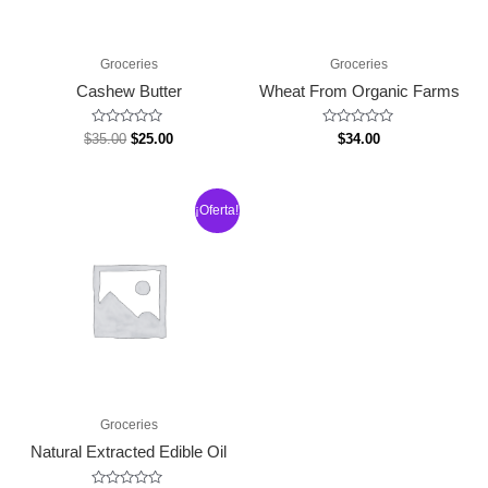
Groceries
Groceries
Cashew Butter
Wheat From Organic Farms
Valorado
Valorado
El
El
$
35.00
$
25.00
$
34.00
con
con
precio
precio
0
0
original
actual
de
de
5
5
era:
es:
¡Oferta!
$35.00.
$25.00.
Groceries
Natural Extracted Edible Oil