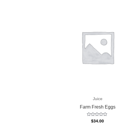
Juice
Farm Fresh Eggs
Valorado
$
34.00
con
0