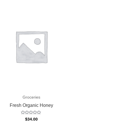
Groceries
Fresh Organic Honey
Valorado
$
34.00
con
0