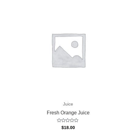
Juice
Fresh Orange Juice
Valorado
$
18.00
con
0