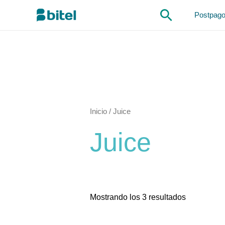
Ir
Buscar
Postpag
al
contenido
Inicio
/ Juice
Juice
Mostrando los 3 resultados