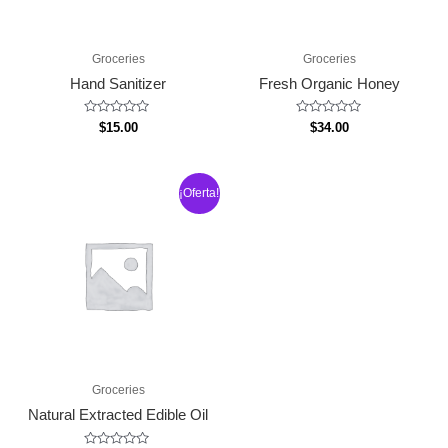
Groceries
Groceries
Hand Sanitizer
Fresh Organic Honey
Valorado
Valorado
$
15.00
$
34.00
con
con
0
0
de
de
5
5
¡Oferta!
Groceries
Natural Extracted Edible Oil