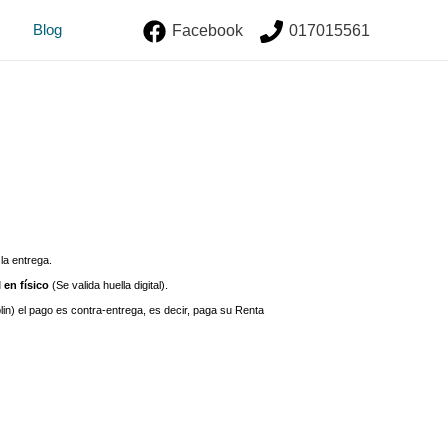
Blog
Facebook
017015561
la entrega.
 en físico
(Se valida huella digital).
plin) el pago es contra-entrega, es decir, paga su Renta